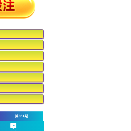
第361期
第360期
第359期