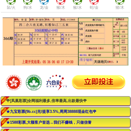
鼠/火
狗/水
龙/金
猴/木
猴/水
蛇/金
猪/木
🌹[凤凰彩票]全网福利最多,倍率最高,出款最快🌹
★九宝彩票(9b.cc)充/提享3.5%,周周38888现金红包🌹
★1588彩票,大额客户首选→我们不赚钱，只做信誉