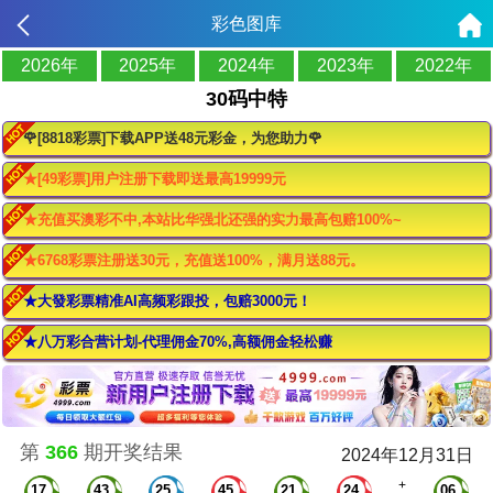
彩色图库
2026年
2025年
2024年
2023年
2022年
30码中特
🌹[8818彩票]下载APP送48元彩金，为您助力🌹
★[49彩票]用户注册下载即送最高19999元
★充值买澳彩不中,本站比华强北还强的实力最高包赔100%~
★6768彩票注册送30元，充值送100%，满月送88元。
★大發彩票精准AI高频彩跟投，包赔3000元！
★八万彩合营计划-代理佣金70%,高额佣金轻松赚
第
366
期开奖结果
2024年12月31日
+
17
43
25
45
21
24
06