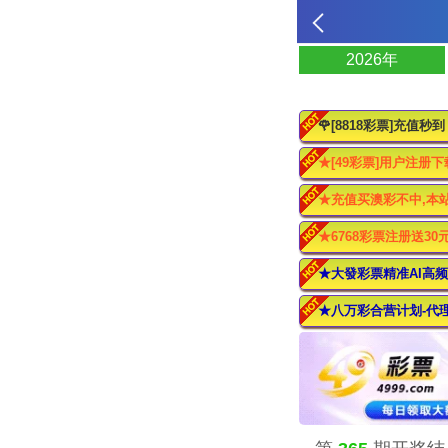
2026年
🌹[8818彩票]充值
★[49彩票]用户注册下
★充值买澳彩不中,本
★6768彩票注册送30
★大發彩票精准AI高频
★八万彩合营计划-代理