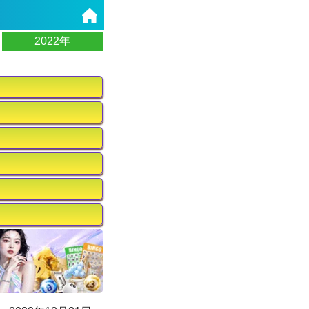
2022年