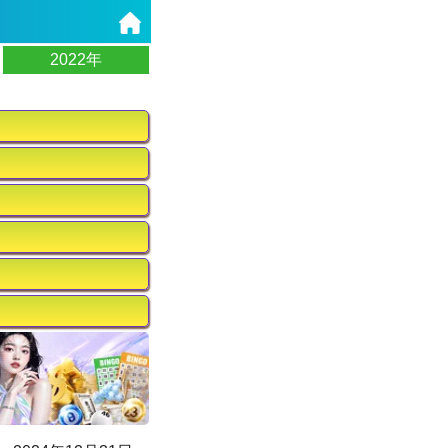
2022年