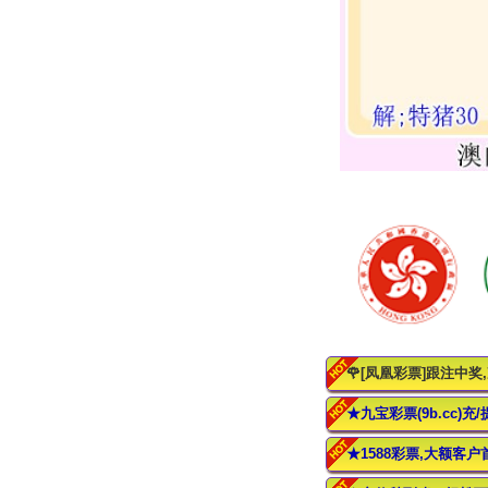
🌹[凤凰彩票]跟注中奖
★九宝彩票(9b.cc)充/
★1588彩票,大额客