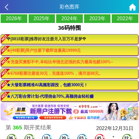
彩色图库
2026年
2025年
2024年
2023年
2022年
36码特围
🌹[8818彩票]推荐好友注册月入百万不是梦🌹
★[49彩票]用户注册下载即送最高19999元
★充值买澳彩不中,本站比华强北还强的实力最高包赔100%~
★6768彩票注册送30元，充值送100%，满月送88元。
★大發彩票精准AI高频彩跟投，包赔3000元！
★八万彩合营计划-代理佣金70%,高额佣金轻松赚
第
365
期开奖结果
2022年12月31日
+
06
21
10
20
03
45
22