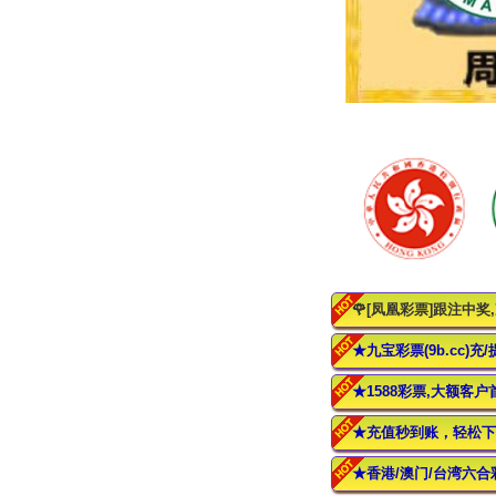
🌹[凤凰彩票]跟注中奖
★九宝彩票(9b.cc)充/
★1588彩票,大额客
★充值秒到账，轻松下
★香港/澳门/台湾六合