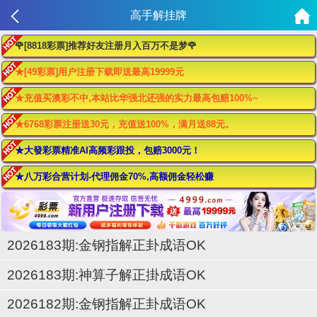
高手解挂牌
🌹[8818彩票]推荐好友注册月入百万不是梦🌹
★[49彩票]用户注册下载即送最高19999元
★充值买澳彩不中,本站比华强北还强的实力最高包赔100%~
★6768彩票注册送30元，充值送100%，满月送88元。
★大發彩票精准AI高频彩跟投，包赔3000元！
★八万彩合营计划-代理佣金70%,高额佣金轻松赚
2026183期:金钢指解正卦成语OK
2026183期:神算子解正掛成语OK
2026182期:金钢指解正卦成语OK