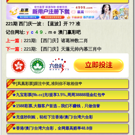
221期 西门庆一波 : 【蓝波】开 ?? 准
记住网址:
ｙ
ｃ
４９
．ｍｅ 澳门赢彩吧
上一篇：
221期: 【西门庆】诸葛神数二肖
下一篇：
221期: 【西门庆】天蓬元帅内慕三肖中
🌹[凤凰彩票]跟注中奖,准到你不敢相信🌹
★九宝彩票(9b.cc)充/提享3.5%,周周38888现金红包🌹
★1588彩票,大额客户首选→我们不赚钱，只做信誉
★充值秒到账，轻松下注香港/澳门/台湾六合彩
★香港/澳门/台湾六合彩，全网最高赔率48.8倍