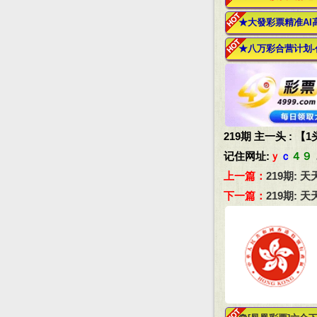
★大發彩票精准AI
★八万彩合营计划-
219期 主一头 : 【1
记住网址:
ｙ
ｃ
４９
上一篇：
219期: 
下一篇：
219期: 