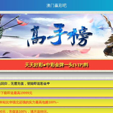
澳门赢彩吧
天天好彩●中彩金牌一头[VIP]料
老会员回归，无需充值，登陆即送彩金🌹
册下载即送最高19999元
本站比华强北还强的实力最高包赔100%~
30元，充值送100%，满月送88元。