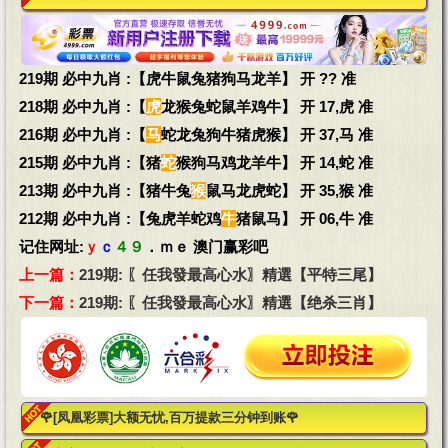
219期 必中九肖 :【虎牛鼠兔猪狗马龙羊】 开 ?? 准
218期 必中九肖 :【
虎
龙猴兔蛇鼠羊鸡牛】 开 17,虎 准
216期 必中九肖 :【
马
蛇龙兔狗牛猪虎猴】 开 37,马 准
215期 必中九肖 :【猪
蛇
猴狗马鸡龙羊牛】 开 14,蛇 准
213期 必中九肖 :【猪牛兔
猴
鼠马龙虎蛇】 开 35,猴 准
212期 必中九肖 :【兔虎羊蛇鸡
牛
猪鼠马】 开 06,牛 准
记住网址:
ｙ
ｃ
４９
．ｍｅ 澳门赢彩吧
上一篇：
219期: 〖任我發最高心水〗精選【平特三尾】
下一篇：
219期: 〖任我發最高心水〗精選【绝杀三肖】
🌹[凤凰彩票]大额无忧,百万提款三分钟到账🌹