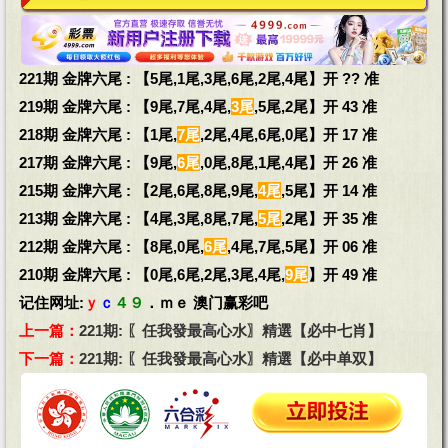
221期 金牌六尾 : 【5尾,1尾,3尾,6尾,2尾,4尾】开 ?? 准
219期 金牌六尾 : 【9尾,7尾,4尾,
3尾
,5尾,2尾】开 43 准
218期 金牌六尾 : 【1尾,
7尾
,2尾,4尾,6尾,0尾】开 17 准
217期 金牌六尾 : 【9尾,
6尾
,0尾,8尾,1尾,4尾】开 26 准
215期 金牌六尾 : 【2尾,6尾,8尾,9尾,
4尾
,5尾】开 14 准
213期 金牌六尾 : 【4尾,3尾,8尾,7尾,
5尾
,2尾】开 35 准
212期 金牌六尾 : 【8尾,0尾,
6尾
,4尾,7尾,5尾】开 06 准
210期 金牌六尾 : 【0尾,6尾,2尾,3尾,4尾,
9尾
】开 49 准
记住网址:
ｙ
ｃ
４９
．ｍｅ 澳门赢彩吧
上一篇：
221期: 〖任我發最高心水〗精選【必中七肖】
下一篇：
221期: 〖任我發最高心水〗精選【必中单双】