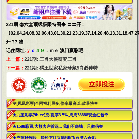
221期 ㊣六盒顶级极限特围◆ 〓〓开 :
【02,04,24,08,32,06,43,01,30,21,23,19,37,14,26,48,13,31,18,47,
开 ?? 准
记住网址:
ｙ
ｃ
４９
．ｍｅ 澳门赢彩吧
上一篇：
221期: 三肖大侠研究三肖
下一篇：
221期: 碼王世家私家珍藏5肖必仲特
🌹[凤凰彩票]全网福利最多,倍率最高,出款最快🌹
★九宝彩票(9b.cc)充/提享3.5%,周周38888现金红包🌹
★1588彩票,大额客户首选→我们不赚钱，只做信誉
★充值秒到账，轻松下注香港/澳门/台湾六合彩