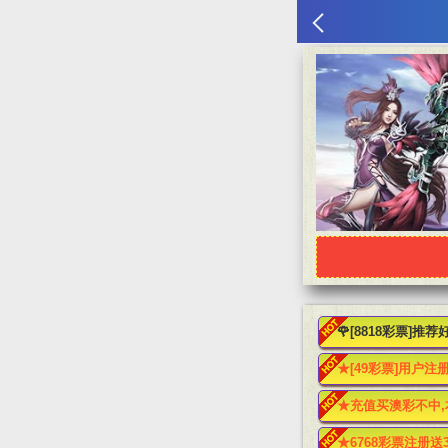
🌹[8818彩票]
★[49彩票]用户注
★充值买澳彩不中,
★6768彩票注册送